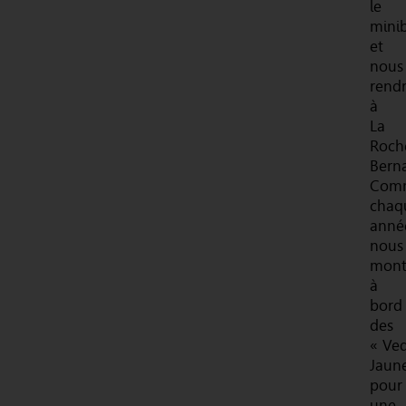
le
mini
et
nous
rend
à
La
Roch
Berna
Com
chaq
anné
nous
mont
à
bord
des
« Ved
Jaun
pour
une