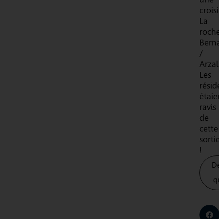
crois
La
roch
Bern
/
Arzal
Les
résid
étaie
ravis
de
cette
sorti
!
D
q