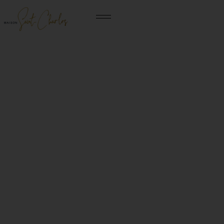
Accueil
Le quotidien
Tarifs et inscriptions
Maison St-Charl
Visite virtuelle
À la maison
Inscriptions
Projet d’établissem
Avis résidents
Animations
Tarifs
Visite virtuelle
Édito
Restauration
Pourquoi ce prix ?
Maisonnées
Maisonnées
Les services
Modalités d’inscriptions
Notre histoire
Actualités
Tenue civile
Peut-on avoir des aides ?
Le personnel
F.A.Q