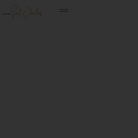
Accueil
Le quotidien
Tarifs et inscriptions
Maison St-Charl
Visite virtuelle
À la maison
Inscriptions
Projet d’établissem
Avis résidents
Animations
Tarifs
Visite virtuelle
Édito
Restauration
Pourquoi ce prix ?
Maisonnées
Maisonnées
Les services
Modalités d’inscriptions
Notre histoire
Actualités
Tenue civile
Peut-on avoir des aides ?
Le personnel
F.A.Q